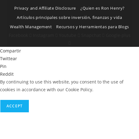
Privacy and Affiliate Disclosure
¿Quien es Ron Henry?
Artículos principales sobre inversión, finanzas y vida
Wealth Management
Recursos y Herramientas para Blogs
Facebook
Instagram
Youtube
Snapchat
Google-plus
Compartir
Twittear
Pin
Reddit
By continuing to use this website, you consent to the use of
cookies in accordance with our Cookie Policy.
ACCEPT